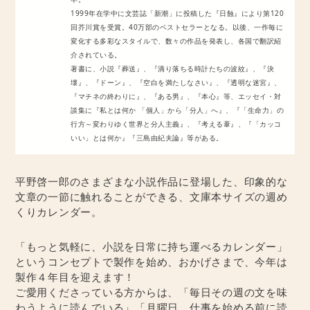
1999年在学中に文芸誌「新潮」に投稿した『日蝕』により第120
回芥川賞を受賞。40万部のベストセラーとなる。以後、一作毎に
変化する多彩なスタイルで、数々の作品を発表し、各国で翻訳紹
介されている。
著書に、小説『葬送』、『滴り落ちる時計たちの波紋』、『決
壊』、『ドーン』、『空白を満たしなさい』、『透明な迷宮』、
『マチネの終わりに』、『ある男』、『本心』等、エッセイ・対
談集に『私とは何か 「個人」から「分人」へ』、『「生命力」の
行方～変わりゆく世界と分人主義』、『考える葦』、『「カッコ
いい」とは何か』『三島由紀夫論』等がある。
平野啓一郎のさまざまな小説作品に登場した、印象的な
文章の一節に触れることができる、文庫本サイズの週め
くりカレンダー。
「もっと気軽に、小説を日常に持ち運べるカレンダー」
というコンセプトで製作を始め、おかげさまで、今年は
製作４年目を迎えます！
ご愛用くださっている方からは、「毎日その週の文を味
わうように読んでいる」「月曜日、仕事を始める前に読